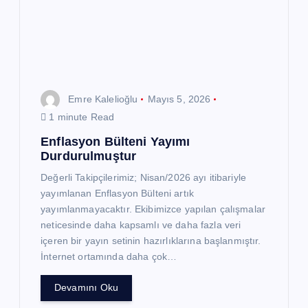
e
s
i
Emre Kalelioğlu
Mayıs 5, 2026
1 minute Read
Enflasyon Bülteni Yayımı
Durdurulmuştur
Değerli Takipçilerimiz; Nisan/2026 ayı itibariyle
yayımlanan Enflasyon Bülteni artık
yayımlanmayacaktır. Ekibimizce yapılan çalışmalar
neticesinde daha kapsamlı ve daha fazla veri
içeren bir yayın setinin hazırlıklarına başlanmıştır.
İnternet ortamında daha çok…
Devamını Oku