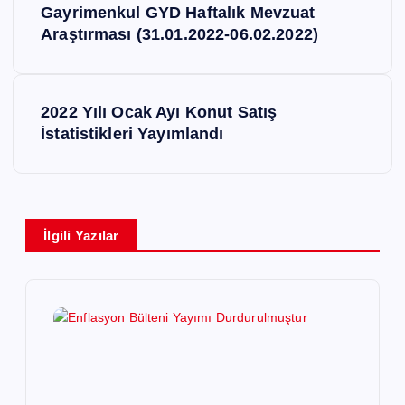
Gayrimenkul GYD Haftalık Mevzuat
a
Araştırması (31.01.2022-06.02.2022)
z
2022 Yılı Ocak Ayı Konut Satış
ı
İstatistikleri Yayımlandı
g
e
İlgili Yazılar
z
i
n
m