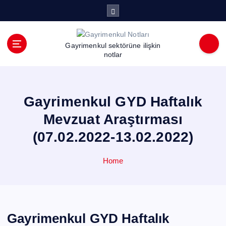
İ
ç
e
r
Gayrimenkul sektörüne ilişkin
i
notlar
ğ
e
a
Gayrimenkul GYD Haftalık
t
l
Mevzuat Araştırması
a
(07.02.2022-13.02.2022)
Home
Gayrimenkul GYD Haftalık